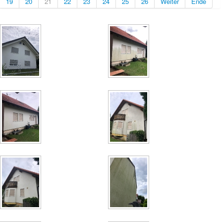
19
20
21
22
23
24
25
26
Weiter
Ende